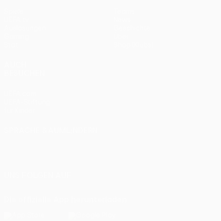
Spiele
Teams
UEFA.tv
News
Auslosungen
Geschichte
Gaming
Über
Stat.
Shop (Klubs)
AUCH
BESUCHEN
UEFA.com
UEFA-Stiftung
für Kinder
SPRACHE &AUML;NDERN
Deutsch
English
Français
Deutsch
Русский
Español
Italiano
Português
UNS FOLGEN AUF
Die offizielle App herunterladen