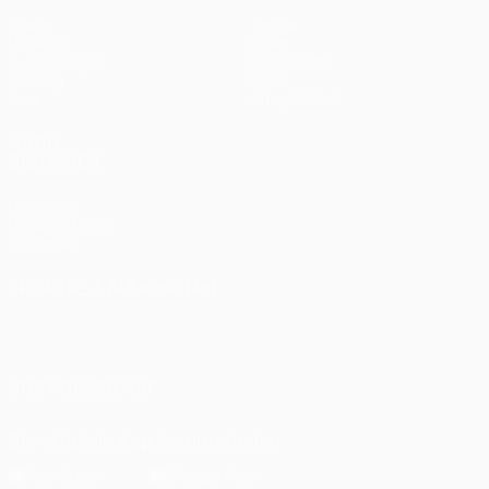
Spiele
Teams
UEFA.tv
News
Auslosungen
Geschichte
Gaming
Über
Stat.
Shop (Klubs)
AUCH
BESUCHEN
UEFA.com
UEFA-Stiftung
für Kinder
SPRACHE &AUML;NDERN
Deutsch
English
Français
Deutsch
Русский
Español
Italiano
Português
UNS FOLGEN AUF
Die offizielle App herunterladen