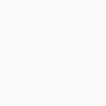
Teams
News
Geschichte
Über
Shop (Klubs)
ano
Português