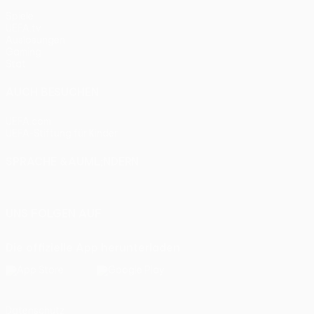
Spiele
UEFA.tv
Auslosungen
Gaming
Stat.
AUCH BESUCHEN
UEFA.com
UEFA-Stiftung für Kinder
SPRACHE &AUML;NDERN
Deutsch
English
Français
Deutsch
Русский
Español
Itali
UNS FOLGEN AUF
Die offizielle App herunterladen
Datenschutz