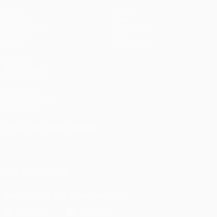
Spiele
Teams
UEFA.tv
News
Auslosungen
Geschichte
Gaming
Über
Stat.
Shop (Klubs)
AUCH
BESUCHEN
UEFA.com
UEFA-Stiftung
für Kinder
SPRACHE &AUML;NDERN
Deutsch
English
Français
Deutsch
Русский
Español
Italiano
Português
UNS FOLGEN AUF
Die offizielle App herunterladen