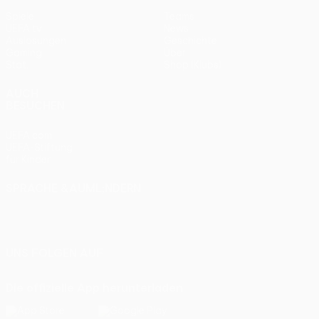
Spiele
Teams
UEFA.tv
News
Auslosungen
Geschichte
Gaming
Über
Stat.
Shop (Klubs)
AUCH
BESUCHEN
UEFA.com
UEFA-Stiftung
für Kinder
SPRACHE &AUML;NDERN
Deutsch
English
Français
Deutsch
Русский
Español
Italiano
Português
UNS FOLGEN AUF
Die offizielle App herunterladen