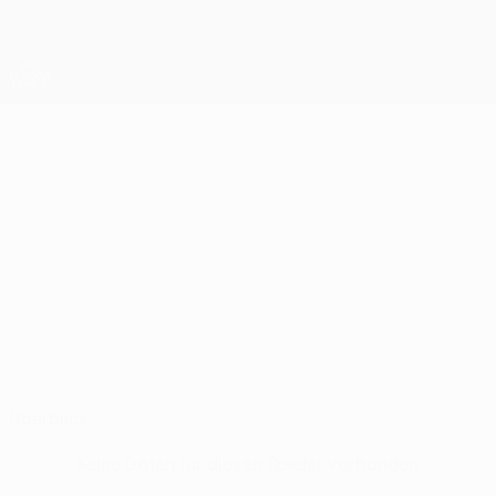
Direkt
zum
Hauptinhalt
UEFA Europa League Offiziell
Erhalten
Live-Ergebnisse &amp; Statistiken
UEFA Europa League
MERCHAS
Merchas Doski Stat.
DOSKI
Viktoria Plzeň
Irak
Überblick
Keine Daten für diesen Spieler vorhanden