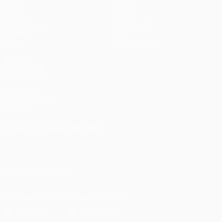
Spiele
Teams
UEFA.tv
News
Auslosungen
Geschichte
Gaming
Über
Stat.
Shop (Klubs)
AUCH
BESUCHEN
UEFA.com
UEFA-Stiftung
für Kinder
SPRACHE &AUML;NDERN
Deutsch
English
Français
Deutsch
Русский
Español
Italiano
Português
UNS FOLGEN AUF
Die offizielle App herunterladen