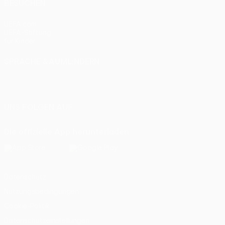
BESUCHEN
UEFA.com
UEFA-Stiftung
für Kinder
SPRACHE &AUML;NDERN
Deutsch
English
Français
Deutsch
Русский
Español
Italiano
Português
UNS FOLGEN AUF
Die offizielle App herunterladen
Datenschutz
Nutzungsbedingungen
Cookie-Politik
Datenschutzeinstellungen