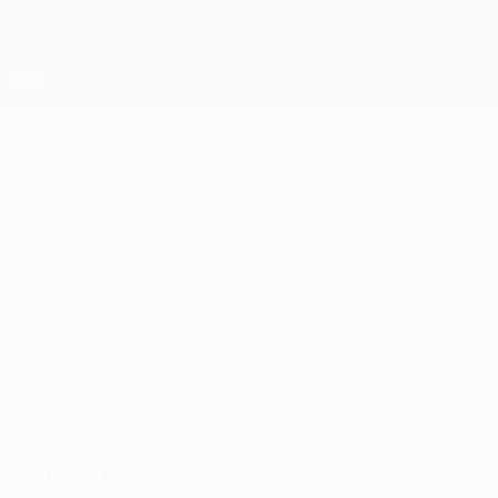
Direkt
zum
Hauptinhalt
UEFA Europa League Offiziell
Erhalten
Live-Ergebnisse &amp; Statistiken
UEFA Europa League
CADU
Cadu Stat. 2026/27
Ferencváros
Überblick
Statistiken
Spiele
Nächste Spiele