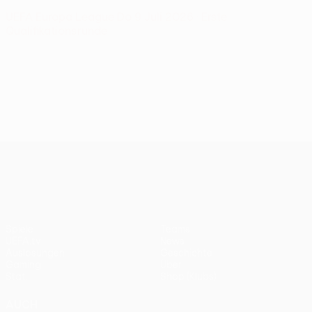
UEFA Europa League
Do 9 Juli 2026
· Erste
Qualifikationsrunde
UEFA Europa League
Spiele
Teams
UEFA.tv
News
Auslosungen
Geschichte
Gaming
Über
Stat.
Shop (Klubs)
AUCH