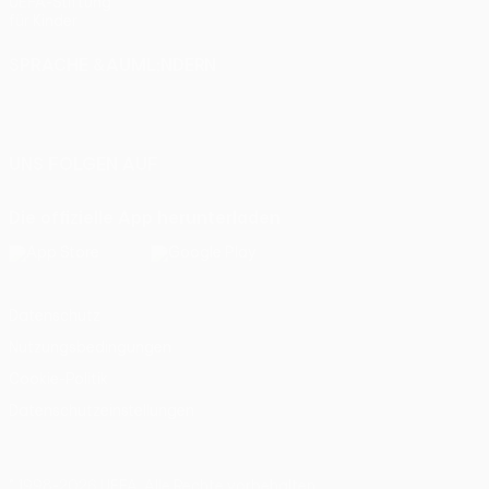
UEFA-Stiftung
für Kinder
SPRACHE &AUML;NDERN
Deutsch
English
Français
Deutsch
Русский
Español
Italiano
Português
UNS FOLGEN AUF
Die offizielle App herunterladen
Datenschutz
Nutzungsbedingungen
Cookie-Politik
Datenschutzeinstellungen
© 1998-2026 UEFA. Alle Rechte vorbehalten