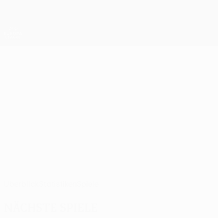
Direkt
zum
Hauptinhalt
UEFA Europa League Offiziell
Erhalten
Live-Ergebnisse &amp; Statistiken
UEFA Europa League
NOAM
Noam Ben Harosh Stat. 2026/27
BEN HAROSH
M. Tel-Aviv
Israel
Überblick
Statistiken
Spiele
Nächste Spiele