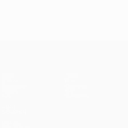
UEFA Europa League
Spiele
Teams
UEFA.tv
News
Auslosungen
Geschichte
Gaming
Über
Stat.
Shop (Klubs)
AUCH
BESUCHEN
UEFA.com