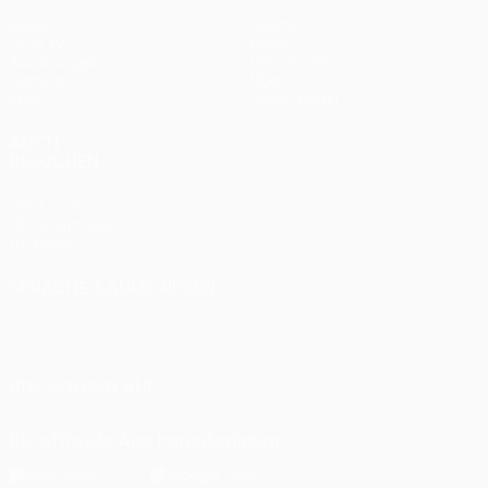
Spiele
Teams
UEFA.tv
News
Auslosungen
Geschichte
Gaming
Über
Stat.
Shop (Klubs)
AUCH
BESUCHEN
UEFA.com
UEFA-Stiftung
für Kinder
SPRACHE &AUML;NDERN
Deutsch
English
Français
Deutsch
Русский
Español
Italiano
Português
UNS FOLGEN AUF
Die offizielle App herunterladen