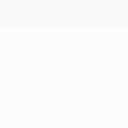
Direkt
zum
Hauptinhalt
UEFA Europa League Offiziell
Erhalten
Live-Ergebnisse &amp; Statistiken
UEFA Europa League
NAZAR
Nazar Voloshyn Stat. 2026/27
VOLOSHYN
Dynamo Kyiv
Ukraine
Überblick
Statistiken
Spiele
Mittelfeldspieler
9
POSITION
KLUB-RÜCKENNUMMER
6
Ukraine
NATIONALTEAM-NUMMER
LAND