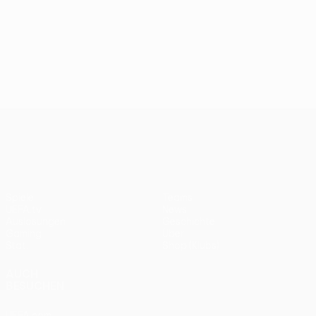
UEFA Europa League
Spiele
Teams
UEFA.tv
News
Auslosungen
Geschichte
Gaming
Über
Stat.
Shop (Klubs)
AUCH
BESUCHEN
UEFA.com