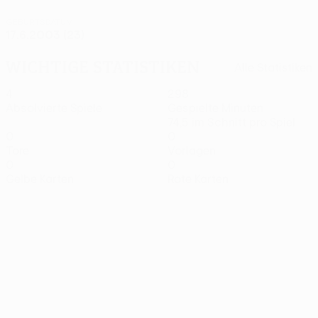
GEBURTSDATUM
17.6.2003 (23)
Wichtige Statistiken
Alle Statistiken
4
298
Absolvierte Spiele
Gespielte Minuten
74,5 im Schnitt pro Spiel
0
0
Tore
Vorlagen
0
0
Gelbe Karten
Rote Karten