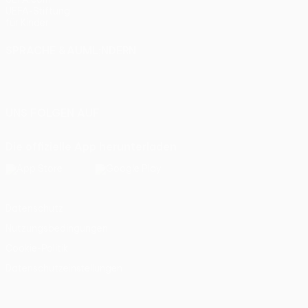
UEFA-Stiftung
für Kinder
SPRACHE &AUML;NDERN
Deutsch
English
Français
Deutsch
Русский
Español
Italiano
Português
UNS FOLGEN AUF
Die offizielle App herunterladen
Datenschutz
Nutzungsbedingungen
Cookie-Politik
Datenschutzeinstellungen