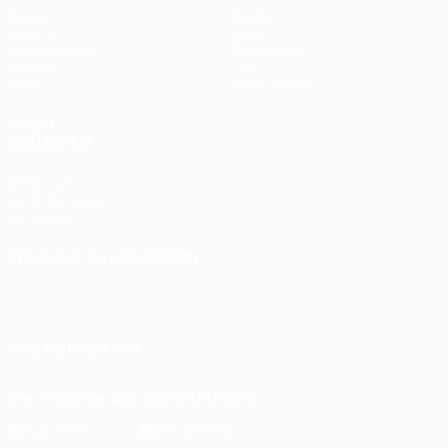
Spiele
Teams
UEFA.tv
News
Auslosungen
Geschichte
Gaming
Über
Stat.
Shop (Klubs)
AUCH
BESUCHEN
UEFA.com
UEFA-Stiftung
für Kinder
SPRACHE &AUML;NDERN
Deutsch
English
Français
Deutsch
Русский
Español
Italiano
Português
UNS FOLGEN AUF
Die offizielle App herunterladen