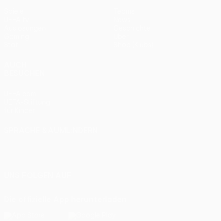
Spiele
Teams
UEFA.tv
News
Auslosungen
Geschichte
Gaming
Über
Stat.
Shop (Klubs)
AUCH
BESUCHEN
UEFA.com
UEFA-Stiftung
für Kinder
SPRACHE &AUML;NDERN
Deutsch
English
Français
Deutsch
Русский
Español
Italiano
Português
UNS FOLGEN AUF
Die offizielle App herunterladen