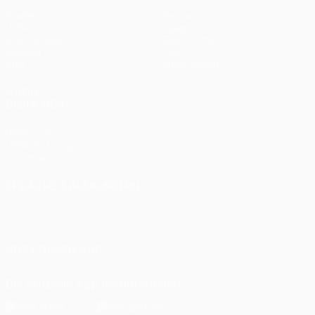
Spiele
Teams
UEFA.tv
News
Auslosungen
Geschichte
Gaming
Über
Stat.
Shop (Klubs)
AUCH
BESUCHEN
UEFA.com
UEFA-Stiftung
für Kinder
SPRACHE &AUML;NDERN
Deutsch
English
Français
Deutsch
Русский
Español
Italiano
Português
UNS FOLGEN AUF
Die offizielle App herunterladen