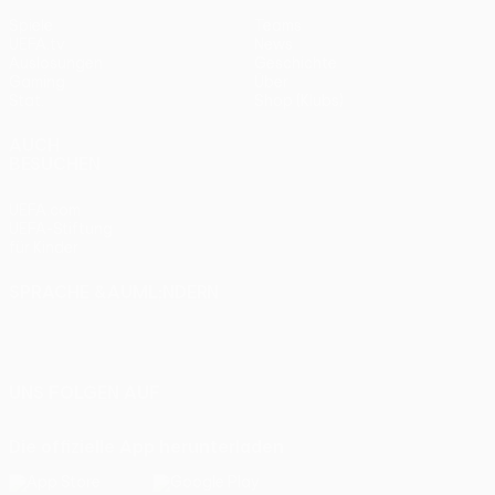
Spiele
Teams
UEFA.tv
News
Auslosungen
Geschichte
Gaming
Über
Stat.
Shop (Klubs)
AUCH
BESUCHEN
UEFA.com
UEFA-Stiftung
für Kinder
SPRACHE &AUML;NDERN
Deutsch
English
Français
Deutsch
Русский
Español
Italiano
Português
UNS FOLGEN AUF
Die offizielle App herunterladen