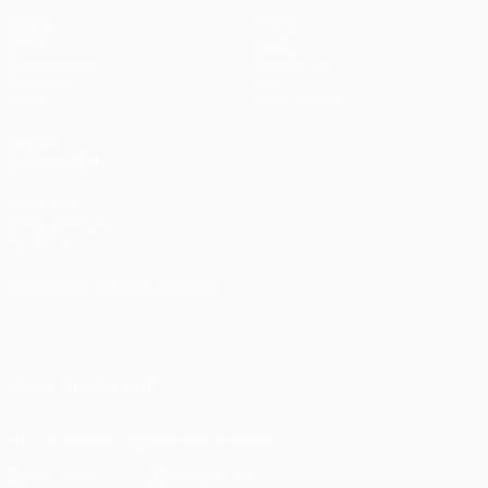
Spiele
Teams
UEFA.tv
News
Auslosungen
Geschichte
Gaming
Über
Stat.
Shop (Klubs)
AUCH
BESUCHEN
UEFA.com
UEFA-Stiftung
für Kinder
SPRACHE &AUML;NDERN
Deutsch
English
Français
Deutsch
Русский
Español
Italiano
Português
UNS FOLGEN AUF
Die offizielle App herunterladen