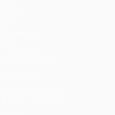
Spiele
UEFA.tv
Auslosungen
Gaming
Stat.
AUCH BESUCHEN
UEFA.com
UEFA-Stiftung für Kinder
SPRACHE &AUML;NDERN
Deutsch
English
Français
Deutsch
Русский
Español
Itali
UNS FOLGEN AUF
Die offizielle App herunterladen
Datenschutz