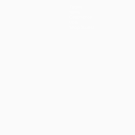
Teams
News
Geschichte
Über
Shop (Klubs)
ano
Português