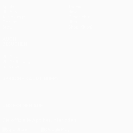
Spiele
Teams
UEFA.tv
News
Auslosungen
Geschichte
Gaming
Über
Stat.
Shop (Klubs)
AUCH
BESUCHEN
UEFA.com
UEFA-Stiftung
für Kinder
SPRACHE &AUML;NDERN
Deutsch
English
Français
Deutsch
Русский
Español
Italiano
Português
UNS FOLGEN AUF
Die offizielle App herunterladen