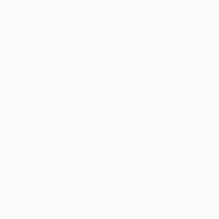
Teams
News
Geschichte
Über
Shop (Klubs)
ano
Português