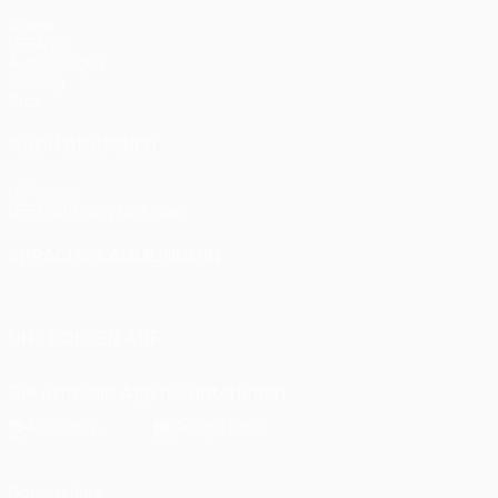
Spiele
UEFA.tv
Auslosungen
Gaming
Stat.
AUCH BESUCHEN
UEFA.com
UEFA-Stiftung für Kinder
SPRACHE &AUML;NDERN
Deutsch
English
Français
Deutsch
Русский
Español
Itali
UNS FOLGEN AUF
Die offizielle App herunterladen
Datenschutz