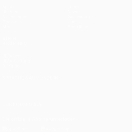
Spiele
Teams
UEFA.tv
News
Auslosungen
Geschichte
Gaming
Über
Stat.
Shop (Klubs)
AUCH
BESUCHEN
UEFA.com
UEFA-Stiftung
für Kinder
SPRACHE &AUML;NDERN
Deutsch
English
Français
Deutsch
Русский
Español
Italiano
Português
UNS FOLGEN AUF
Die offizielle App herunterladen