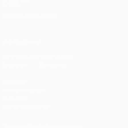
UEFA-Stiftung
für Kinder
SPRACHE &AUML;NDERN
Deutsch
English
Français
Deutsch
Русский
Español
Italiano
Português
UNS FOLGEN AUF
Die offizielle App herunterladen
Datenschutz
Nutzungsbedingungen
Cookie-Politik
Datenschutzeinstellungen
© 1998-2026 UEFA. Alle Rechte vorbehalten