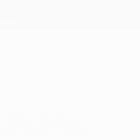
Direkt
zum
Hauptinhalt
UEFA Europa League Offiziell
Erhalten
Live-Ergebnisse &amp; Statistiken
UEFA Europa League
NABY
Naby Keïta Stat. 2026/27
KEÏTA
Ferencváros
Überblick
Statistiken
Spiele
Wichtige Statistiken
2
180