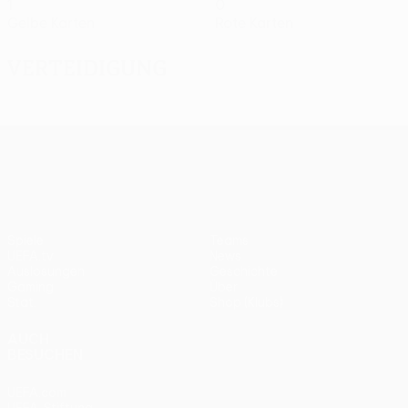
1
0
Gelbe Karten
Rote Karten
Verteidigung
UEFA Europa League
Spiele
Teams
UEFA.tv
News
Auslosungen
Geschichte
Gaming
Über
Stat.
Shop (Klubs)
AUCH
BESUCHEN
UEFA.com