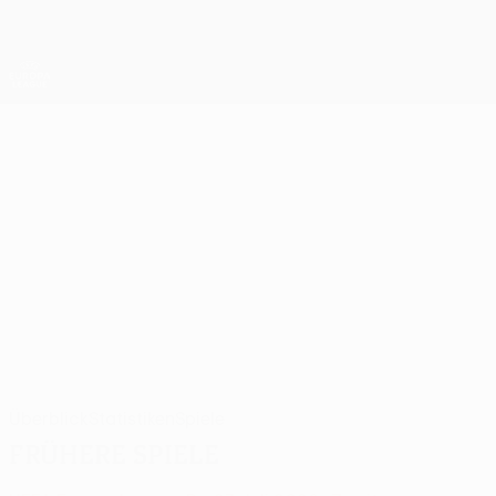
Direkt
zum
Hauptinhalt
UEFA Europa League Offiziell
Erhalten
Live-Ergebnisse &amp; Statistiken
UEFA Europa League
OLEKSANDR
Oleksandr Pikhalonok Stat. 2026/27
PIKHALONOK
Dynamo Kyiv
Ukraine
Überblick
Statistiken
Spiele
Frühere Spiele