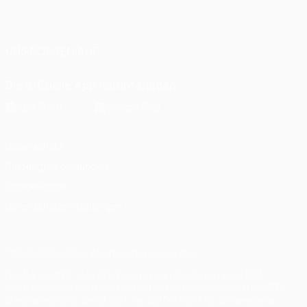
Deutsch
English
Français
Deutsch
Русский
Español
Italiano
Português
UNS FOLGEN AUF
Die offizielle App herunterladen
Datenschutz
Nutzungsbedingungen
Cookie-Politik
Datenschutzeinstellungen
© 1998-2026 UEFA. Alle Rechte vorbehalten
Der Name UEFA, das UEFA-Logo und alle Marken von UEFA-
Wettbewerben sind geschützte Marken und/oder von der UEFA
urheberrechtlich geschützt. Sie dürfen nicht für kommerzielle