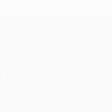
UEFA Europa League
Spiele
Teams
UEFA.tv
News
Auslosungen
Geschichte
Gaming
Über
Stat.
Shop (Klubs)
AUCH
BESUCHEN
UEFA.com
UEFA-Stiftung
für Kinder
SPRACHE &AUML;NDERN