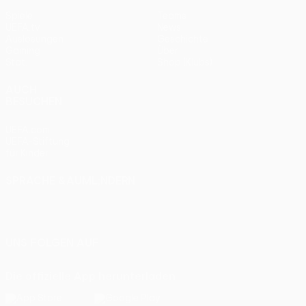
Spiele
Teams
UEFA.tv
News
Auslosungen
Geschichte
Gaming
Über
Stat.
Shop (Klubs)
AUCH
BESUCHEN
UEFA.com
UEFA-Stiftung
für Kinder
SPRACHE &AUML;NDERN
Deutsch
English
Français
Deutsch
Русский
Español
Italiano
Português
UNS FOLGEN AUF
Die offizielle App herunterladen