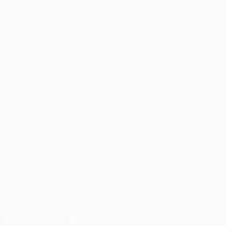
Spiele
Teams
UEFA.tv
News
Auslosungen
Geschichte
Gaming
Über
Stat.
Shop (Klubs)
AUCH
BESUCHEN
UEFA.com
UEFA-Stiftung
für Kinder
SPRACHE &AUML;NDERN
Deutsch
English
Français
Deutsch
Русский
Español
Italiano
Português
UNS FOLGEN AUF
Die offizielle App herunterladen