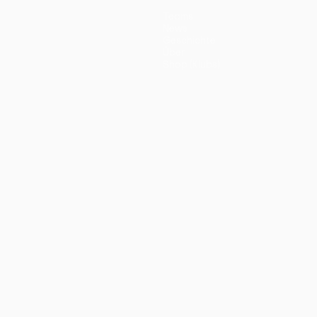
Teams
News
Geschichte
Über
Shop (Klubs)
ano
Português