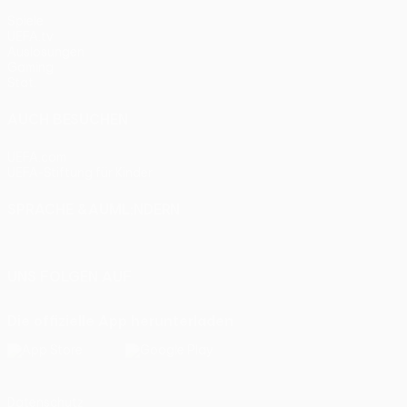
Spiele
UEFA.tv
Auslosungen
Gaming
Stat.
AUCH BESUCHEN
UEFA.com
UEFA-Stiftung für Kinder
SPRACHE &AUML;NDERN
Deutsch
English
Français
Deutsch
Русский
Español
Itali
UNS FOLGEN AUF
Die offizielle App herunterladen
Datenschutz