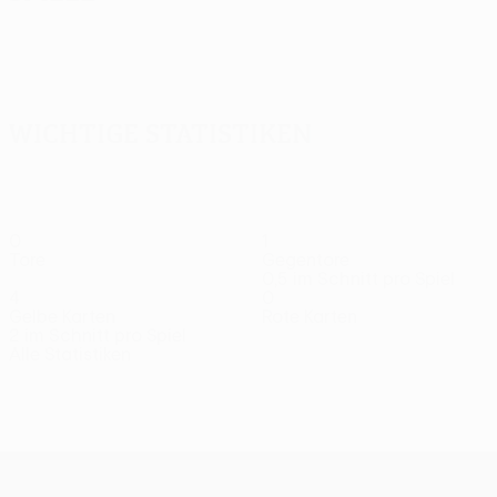
Alle
anzeigen
Wichtige Statistiken
0
1
Tore
Gegentore
0,5 im Schnitt pro Spiel
4
0
Gelbe Karten
Rote Karten
2 im Schnitt pro Spiel
Alle Statistiken
Kader
Bajraj
Blažič
Bloudek
Boben
Drevenšek
Jagić
Stürmer
Mittelfeldspieler
Stürmer
Verteidiger
Verteidiger
Mittelfelds
UEFA Europa League