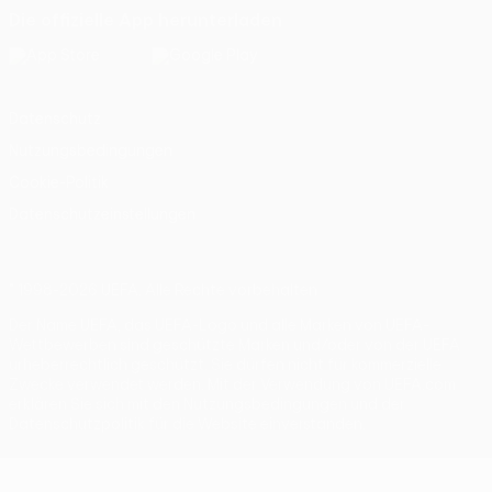
Die offizielle App herunterladen
Datenschutz
Nutzungsbedingungen
Cookie-Politik
Datenschutzeinstellungen
© 1998-2026 UEFA. Alle Rechte vorbehalten
Der Name UEFA, das UEFA-Logo und alle Marken von UEFA-
Wettbewerben sind geschützte Marken und/oder von der UEFA
urheberrechtlich geschützt. Sie dürfen nicht für kommerzielle
Zwecke verwendet werden. Mit der Verwendung von UEFA.com
erklären Sie sich mit den Nutzungsbedingungen und der
Datenschutzpolitik für die Website einverstanden.