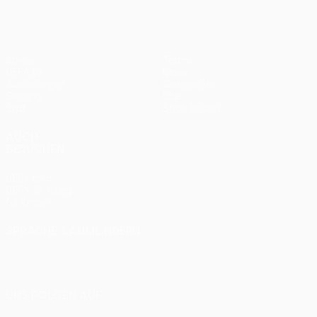
Spiele
Teams
UEFA.tv
News
Auslosungen
Geschichte
Gaming
Über
Stat.
Shop (Klubs)
AUCH
BESUCHEN
UEFA.com
UEFA-Stiftung
für Kinder
SPRACHE &AUML;NDERN
Deutsch
English
Français
Deutsch
Русский
Español
Italiano
Português
UNS FOLGEN AUF