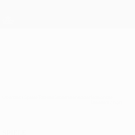
Direkt
zum
Hauptinhalt
UEFA Europa League Offiziell
Erhalten
Live-Ergebnisse &amp; Statistiken
UEFA Europa League
Aluminij
NK Aluminij UEFA Europa League 2026/27
SVN
Überblick
Spiele
Tabelle
Statistiken
Kader
Nationale
Meisterschaft
Spiele