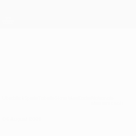
Direkt
zum
Hauptinhalt
UEFA Europa League Offiziell
Erhalten
Live-Ergebnisse &amp; Statistiken
UEFA Europa League
Lech Poznań
KKS Lech Poznań UEFA Europa League 2026/27
POL
Überblick
Spiele
Tabelle
Statistiken
Kader
Nationale
Meisterschaft
06 August 2026