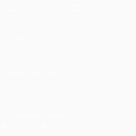
Spiele
Teams
UEFA.tv
News
Auslosungen
Geschichte
Gaming
Über
Stat.
Shop (Klubs)
AUCH
BESUCHEN
UEFA.com
UEFA-Stiftung
für Kinder
SPRACHE &AUML;NDERN
Deutsch
English
Français
Deutsch
Русский
Español
Italiano
Português
UNS FOLGEN AUF
Die offizielle App herunterladen