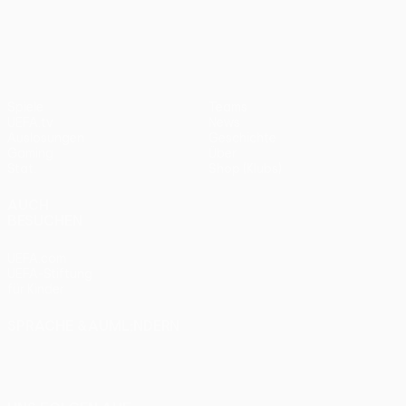
UEFA Europa League
Spiele
Teams
UEFA.tv
News
Auslosungen
Geschichte
Gaming
Über
Stat.
Shop (Klubs)
AUCH
BESUCHEN
UEFA.com
UEFA-Stiftung
für Kinder
SPRACHE &AUML;NDERN
Deutsch
English
Français
Deutsch
Русский
Español
Italiano
Português