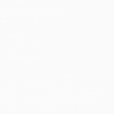
UNS FOLGEN AUF
Die offizielle App herunterladen
Datenschutz
Nutzungsbedingungen
Cookie-Politik
Datenschutzeinstellungen
© 1998-2026 UEFA. Alle Rechte vorbehalten
Der Name UEFA, das UEFA-Logo und alle Marken von UEFA-
Wettbewerben sind geschützte Marken und/oder von der UEFA
urheberrechtlich geschützt. Sie dürfen nicht für kommerzielle
Zwecke verwendet werden. Mit der Verwendung von UEFA.com
erklären Sie sich mit den Nutzungsbedingungen und der
Datenschutzpolitik für die Website einverstanden.