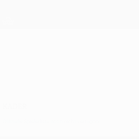
Direkt
zum
Hauptinhalt
UEFA Europa League Offiziell
Erhalten
Live-Ergebnisse &amp; Statistiken
UEFA Europa League
H. Beer-Sheva
Hapoel Beer-Sheva FC UEFA Europa League 2026/27
ISR
Kader
Offizielle Spielerliste noch nicht verfügbar