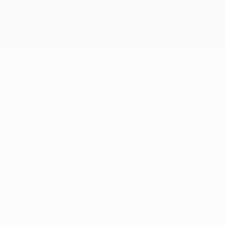
Direkt
zum
Hauptinhalt
UEFA Europa League Offiziell
Erhalten
Live-Ergebnisse &amp; Statistiken
UEFA Europa League
Rennes
Stade Rennais FC Ligatabelle UEFA Europa League 2026/27
FRA
Überblick
Spiele
Tabelle
Statistiken
Kader
Nationale
Meisterschaft