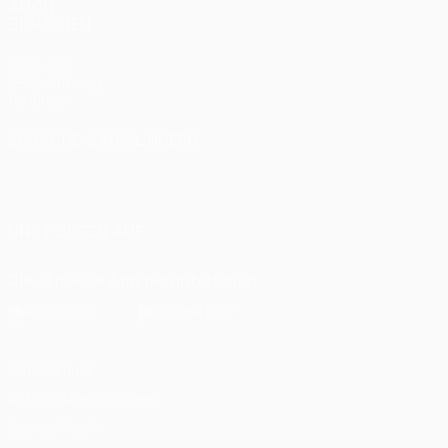
AUCH
BESUCHEN
UEFA.com
UEFA-Stiftung
für Kinder
SPRACHE &AUML;NDERN
Deutsch
English
Français
Deutsch
Русский
Español
Italiano
Português
UNS FOLGEN AUF
Die offizielle App herunterladen
Datenschutz
Nutzungsbedingungen
Cookie-Politik