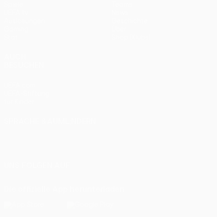
Spiele
Teams
UEFA.tv
News
Auslosungen
Geschichte
Gaming
Über
Stat.
Shop (Klubs)
AUCH
BESUCHEN
UEFA.com
UEFA-Stiftung
für Kinder
SPRACHE &AUML;NDERN
Deutsch
English
Français
Deutsch
Русский
Español
Italiano
Português
UNS FOLGEN AUF
Die offizielle App herunterladen