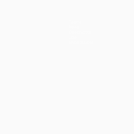
Teams
News
Geschichte
Über
Shop (Klubs)
ano
Português