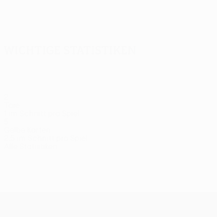
Alle
anzeigen
Wichtige Statistiken
2
Tore
1 im Schnitt pro Spiel
5
Gelbe Karten
2,5 im Schnitt pro Spiel
Alle Statistiken
Kader
Abraham
Adjei
Besara
Bofua
Boudri
Stürmer
Mittelfeldspieler
Mittelfeldspieler
Verteidiger
Mittelfeldsp
UEFA Europa League