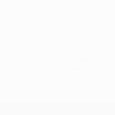
4
Gegentore
2 im Schnitt pro Spiel
0
Rote Karten
Eriksson
Fischerström
Fofana
Hagen
Hahn
Hedlöf
Jakobs
ieler
Verteidiger
Torhüter
Verteidiger
Stürmer
Torhüter
Verteidiger
Torhüte