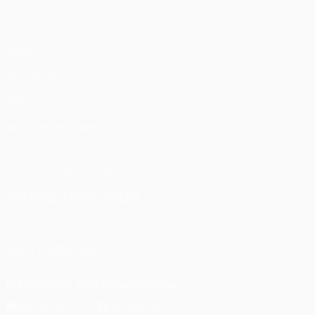
Spiele
UEFA.tv
Auslosungen
Gaming
Stat.
AUCH BESUCHEN
UEFA.com
UEFA-Stiftung für Kinder
SPRACHE &AUML;NDERN
Deutsch
English
Français
Deutsch
Русский
Español
Itali
UNS FOLGEN AUF
Die offizielle App herunterladen