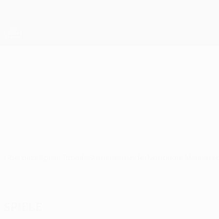
Direkt
zum
Hauptinhalt
UEFA Europa League Offiziell
Live-Ergebnisse &amp; Statistiken
UEFA Europa League
Hammarby
Hammarby IF UEFA Europa League 2026/27
SWE
Überblick
Spiele
Tabelle
Statistiken
Kader
Nationale Meisters
Spiele