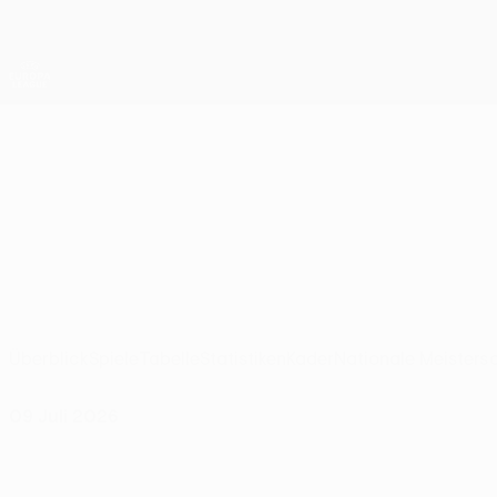
Direkt
zum
Hauptinhalt
UEFA Europa League Offiziell
Live-Ergebnisse &amp; Statistiken
UEFA Europa League
Ferencváros
Ferencvárosi TC UEFA Europa League 2026/27
HUN
Überblick
Spiele
Tabelle
Statistiken
Kader
Nationale Meisters
09 Juli 2026