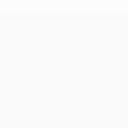
Teams
News
Geschichte
Über
Shop (Klubs)
ano
Português