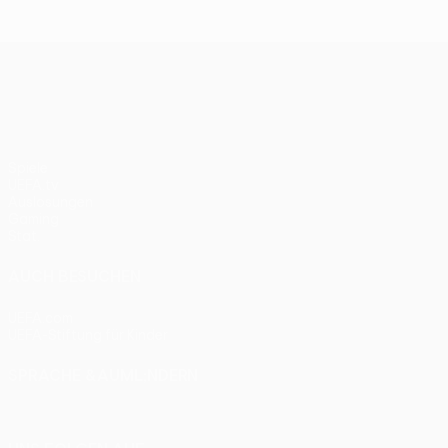
UEFA Europa League
Spiele
UEFA.tv
Auslosungen
Gaming
Stat.
AUCH BESUCHEN
UEFA.com
UEFA-Stiftung für Kinder
SPRACHE &AUML;NDERN
Deutsch
English
Français
Deutsch
Русский
Español
Itali