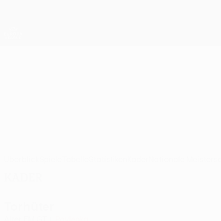
Direkt
zum
Hauptinhalt
UEFA Europa League Offiziell
Live-Ergebnisse &amp; Statistiken
UEFA Europa League
PAOK
PAOK FC UEFA Europa League 2026/27
GRE
Überblick
Spiele
Tabelle
Statistiken
Kader
Nationale Meisters
Kader
Torhüter
Alter
EM
GT
Pavlenka
1