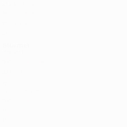
23
2
3
Papadopoulos *
66
GRE
18
-
-
Papadopoulos *
79
GRE
17
-
-
Kottas *
90
GRE
21
-
-
Stürmer
Alter
EM
T
Živković
14
SRB
30
2
-
Jeremejeff
19
SWE
32
1
-
Dunga *
37
GRE
19
-
-
Shoretire
47
ENG
22
-
-
Chatsidis *
52
GRE
20
2
-
Aretis *
53
GRE
17
-
-
Matera *
64
GRE
17
-
-