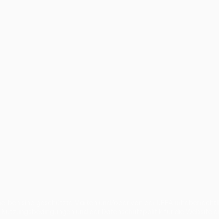
ano
Português
ben sind geschützte Marken und/oder von der UEFA urheberrechtlich
n Nutzungsbedingungen und der Datenschutzpolitik für die Website e