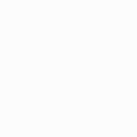
CZE
34
2
2
Monastirlis
41
GRE
22
-
-
Beleris *
62
GRE
19
-
-
Manasidis *
63
GRE
17
-
-
Tsintsolis *
73
GRE
20
-
-
Nikolakoulis *
81
GRE
21
-
-
Nikolaidis *
91
GRE
17
-
-
Tsiftsis
99
GRE
27
-
-
Verteidiger
Alter
EM
T
Kenny
3
ENG
29
2
-
Hatzidiakos
4
GRE
29
2
-
Michailidis
5
GRE
26
2
-
Elustondo
6