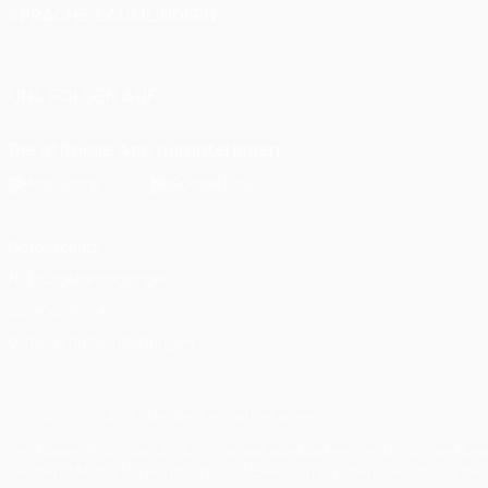
SPRACHE &AUML;NDERN
Deutsch
English
Français
Deutsch
Русский
Español
Itali
UNS FOLGEN AUF
Die offizielle App herunterladen
Datenschutz
Nutzungsbedingungen
Cookie-Politik
Datenschutzeinstellungen
© 1998-2026 UEFA. Alle Rechte vorbehalten
Der Name UEFA, das UEFA-Logo und alle Marken von UEFA-Wettbewer
werden. Mit der Verwendung von UEFA.com erklären Sie sich mit de