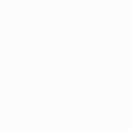
ESP
32
2
-
Giannoulis
13
GRE
30
-
-
Gomez
18
USA
22
2
-
Baba
21
GHA
32
1
-
Thymianis
25
GRE
25
-
-
Taylor
32
SCO
28
-
-
Vyrsokinos *
51
GRE
19
-
-
Kosidis *
78
GRE
19
-
-
Kalpakis *
84
GRE
17
-
-
Chaldezos *
86
GRE
17
-
-
Avrampos *
95
GRE
20
-
-
Bataoulas *
97
GRE
19
-
-
Koupenos *
98
GRE
20
-
-