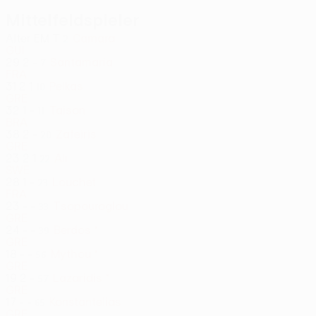
Mittelfeldspieler
Alter
EM
T
Camara
2
GUI
29
2
-
Santamaria
7
FRA
31
2
1
Pelkas
10
GRE
32
1
-
Taison
11
BRA
38
2
-
Zafeiris
20
GRE
23
2
1
Ali
22
SWE
28
1
-
Louchet
23
FRA
23
-
-
Tsopouroglou
33
GRE
24
-
-
Berdos *
39
GRE
18
-
-
Mythou *
56
GRE
19
2
-
Lazaridis *
57
GRE
17
-
-
Konstantelias
65
GRE