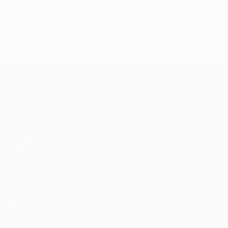
Trainer
Alessio Lisci
ITA
*
Spieler aus B-Liste
UEFA Europa League
Spiele
UEFA.tv
Auslosungen
Gaming
Stat.
AUCH BESUCHEN
UEFA.com
UEFA-Stiftung für Kinder