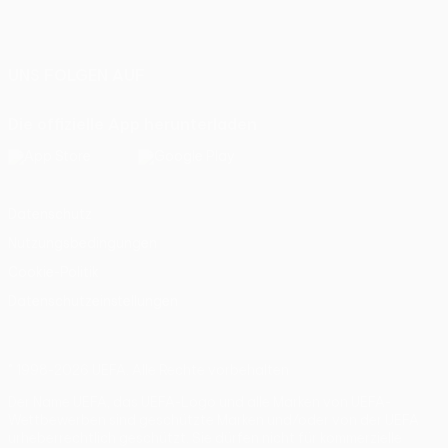
Deutsch
English
Français
Deutsch
Русский
Español
Italiano
Português
UNS FOLGEN AUF
Die offizielle App herunterladen
Datenschutz
Nutzungsbedingungen
Cookie-Politik
Datenschutzeinstellungen
© 1998-2026 UEFA. Alle Rechte vorbehalten
Der Name UEFA, das UEFA-Logo und alle Marken von UEFA-
Wettbewerben sind geschützte Marken und/oder von der UEFA
urheberrechtlich geschützt. Sie dürfen nicht für kommerzielle