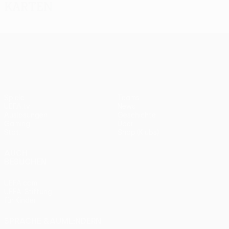
Karten
UEFA Europa League
Spiele
Teams
UEFA.tv
News
Auslosungen
Geschichte
Gaming
Über
Stat.
Shop (Klubs)
AUCH
BESUCHEN
UEFA.com
UEFA-Stiftung
für Kinder
SPRACHE &AUML;NDERN