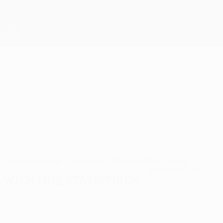
Direkt
zum
Hauptinhalt
UEFA Europa League Offiziell
Erhalten
Live-Ergebnisse &amp; Statistiken
UEFA Europa League
Rangers
Rangers FC UEFA Europa League 2026/27
SCO
Überblick
Spiele
Tabelle
Statistiken
Kader
Nationale
Meisterschaft
Wichtige Statistiken