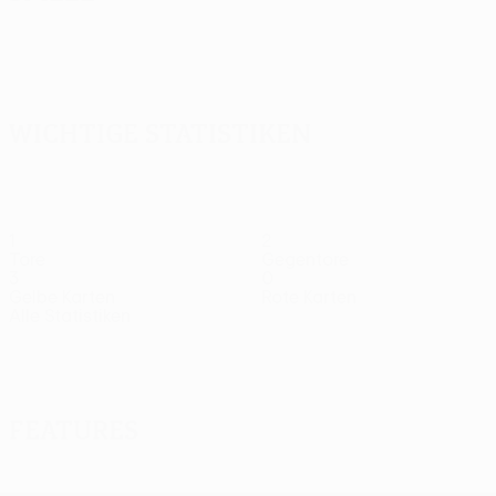
Alle
anzeigen
Wichtige Statistiken
1
2
Tore
Gegentore
3
0
Gelbe Karten
Rote Karten
Alle Statistiken
Kader
Aasgaard
Barron
Cameron
Chukwuani
Mittelfeldspieler
Mittelfeldspieler
Mittelfeldspieler
Mittelfeldspieler
Features