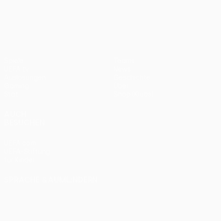
UEFA Europa League
Spiele
Teams
UEFA.tv
News
Auslosungen
Geschichte
Gaming
Über
Stat.
Shop (Klubs)
AUCH
BESUCHEN
UEFA.com
UEFA-Stiftung
für Kinder
SPRACHE &AUML;NDERN
Deutsch
English
Français
Deutsch
Русский
Español
Italiano
Português