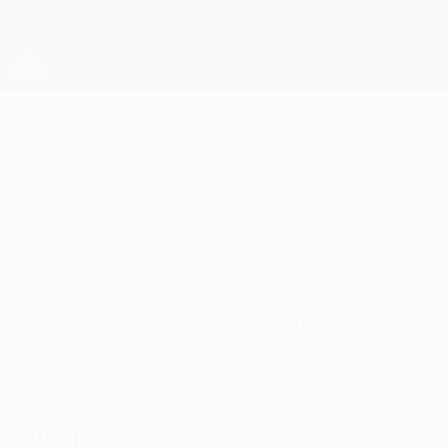
Direkt
zum
Hauptinhalt
UEFA Europa League Offiziell
Erhalten
Live-Ergebnisse &amp; Statistiken
UEFA Europa League
Rangers
Rangers FC UEFA Europa League 2026/27
SCO
Überblick
Spiele
Tabelle
Statistiken
Kader
Nationale
Meisterschaft
Spiele