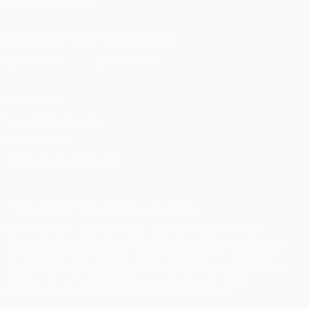
UNS FOLGEN AUF
Die offizielle App herunterladen
Datenschutz
Nutzungsbedingungen
Cookie-Politik
Datenschutzeinstellungen
© 1998-2026 UEFA. Alle Rechte vorbehalten
Der Name UEFA, das UEFA-Logo und alle Marken von UEFA-
Wettbewerben sind geschützte Marken und/oder von der UEFA
urheberrechtlich geschützt. Sie dürfen nicht für kommerzielle
Zwecke verwendet werden. Mit der Verwendung von UEFA.com
erklären Sie sich mit den Nutzungsbedingungen und der
Datenschutzpolitik für die Website einverstanden.