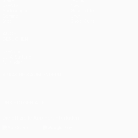
Spiele
Teams
UEFA.tv
News
Auslosungen
Geschichte
Gaming
Über
Stat.
Shop (Klubs)
AUCH
BESUCHEN
UEFA.com
UEFA-Stiftung
für Kinder
SPRACHE &AUML;NDERN
Deutsch
English
Français
Deutsch
Русский
Español
Italiano
Português
UNS FOLGEN AUF
Die offizielle App herunterladen