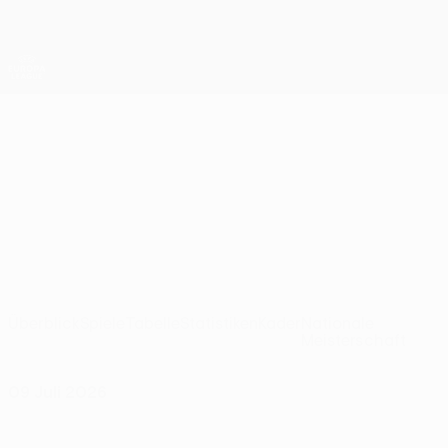
Direkt
zum
Hauptinhalt
UEFA Europa League Offiziell
Erhalten
Live-Ergebnisse &amp; Statistiken
UEFA Europa League
Derry
Derry City FC UEFA Europa League 2026/27
IRL
Überblick
Spiele
Tabelle
Statistiken
Kader
Nationale
Meisterschaft
09 Juli 2026