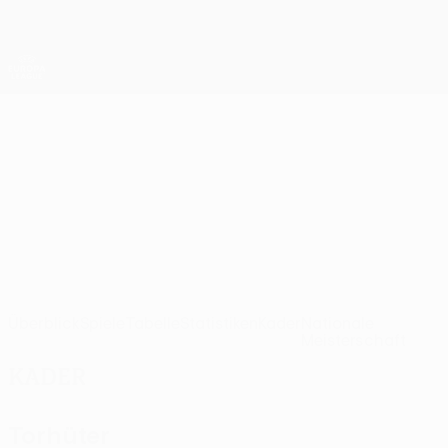
Direkt
zum
Hauptinhalt
UEFA Europa League Offiziell
Erhalten
Live-Ergebnisse &amp; Statistiken
UEFA Europa League
1
RSC Anderlecht UEFA Europa League 2026/27
Anderlecht
BEL
Überblick
Spiele
Tabelle
Statistiken
Kader
Nationale
Meisterschaft
Kader
Torhüter