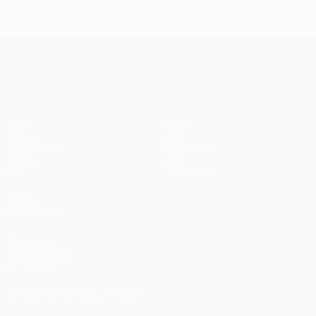
*
Spieler aus B-Liste
UEFA Europa League
Spiele
Teams
UEFA.tv
News
Auslosungen
Geschichte
Gaming
Über
Stat.
Shop (Klubs)
AUCH
BESUCHEN
UEFA.com
UEFA-Stiftung
für Kinder
SPRACHE &AUML;NDERN
Deutsch
English
Français
Deutsch
Русский
Español