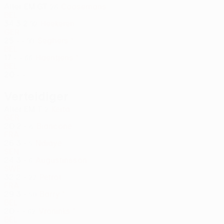
Alter
EM
GT
Coosemans
26
BEL
34
3
2
Heekeren
32
GER
25
-
-
Seghers *
33
BEL
17
-
-
Haentjens *
66
BEL
20
-
-
Verteidiger
Alter
EM
T
Keita
2
GER
20
2
-
Biancone
4
FRA
26
3
-
Ndiaye
5
SEN
24
3
-
Augustinsson
6
SWE
32
2
-
Petrot
27
FRA
29
3
-
Barry *
50
BEL
20
-
-
Vroninks *
62
BEL