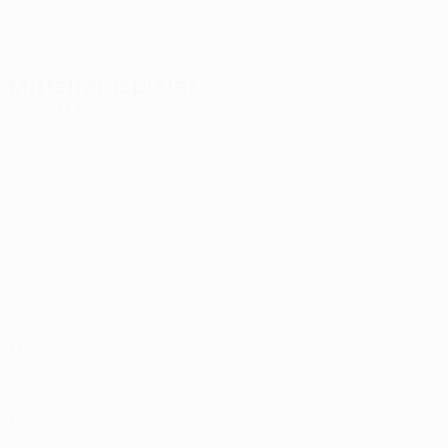
19
-
-
Maamar *
79
MAR
21
3
-
Mittelfeldspieler
Alter
EM
T
Saliba
13
CAN
22
2
-
Ambros
18
CZE
22
3
-
Llansana
24
NED
25
3
-
Stroeykens
29
BEL
21
-
-
Sarr
51
SEN
18
-
-
Kana
55
BEL
23
3
-
Nga Kana *
61
BEL
17
2
-
De Ridder *
64
BEL
18
-
-
Kalonji *
68
BEL
17
1
-
De Greef *
83
BEL