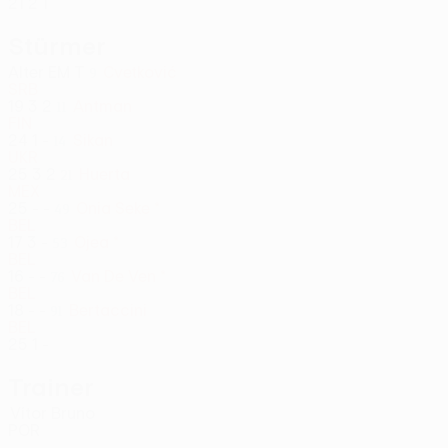
21
2
1
Stürmer
Alter
EM
T
Cvetković
9
SRB
19
3
2
Antman
11
FIN
24
1
-
Sikan
14
UKR
25
3
2
Huerta
21
MEX
25
-
-
Onia Seke *
49
BEL
17
3
-
Ojea *
53
BEL
16
-
-
Van De Ven *
76
BEL
18
-
-
Bertaccini
91
BEL
25
1
-
Trainer
Vítor Bruno
POR