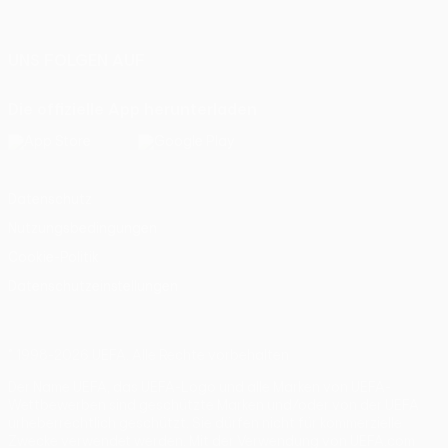
Italiano
Português
UNS FOLGEN AUF
Die offizielle App herunterladen
Datenschutz
Nutzungsbedingungen
Cookie-Politik
Datenschutzeinstellungen
© 1998-2026 UEFA. Alle Rechte vorbehalten
Der Name UEFA, das UEFA-Logo und alle Marken von UEFA-
Wettbewerben sind geschützte Marken und/oder von der UEFA
urheberrechtlich geschützt. Sie dürfen nicht für kommerzielle
Zwecke verwendet werden. Mit der Verwendung von UEFA.com