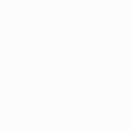
0
6
Tore
Gegentore
3 im Schnitt pro Spiel
1
0
Gelbe Karten
Rote Karten
0,5 im Schnitt pro Spiel
Angriff
Verteilung
Verteidigung
Torwartspiel