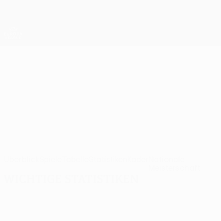
Direkt
zum
Hauptinhalt
UEFA Europa League Offiziell
Erhalten
Live-Ergebnisse &amp; Statistiken
UEFA Europa League
Vestri
Vestri Statistiken UEFA Europa League 2026/27
ISL
Überblick
Spiele
Tabelle
Statistiken
Kader
Nationale
Meisterschaft
Wichtige Statistiken