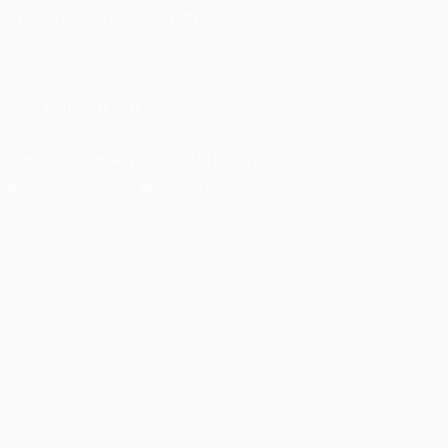
SPRACHE &AUML;NDERN
Deutsch
English
Français
Deutsch
Русский
Español
Italiano
Português
UNS FOLGEN AUF
Die offizielle App herunterladen
Datenschutz
Nutzungsbedingungen
Cookie-Politik
Datenschutzeinstellungen
© 1998-2026 UEFA. Alle Rechte vorbehalten
Der Name UEFA, das UEFA-Logo und alle Marken von UEFA-