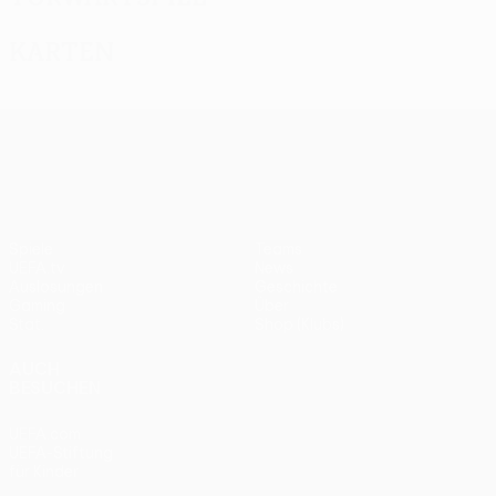
Karten
UEFA Europa League
Spiele
Teams
UEFA.tv
News
Auslosungen
Geschichte
Gaming
Über
Stat.
Shop (Klubs)
AUCH
BESUCHEN
UEFA.com
UEFA-Stiftung
für Kinder