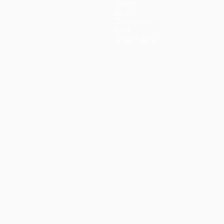
Teams
News
Geschichte
Über
Shop (Klubs)
ano
Português