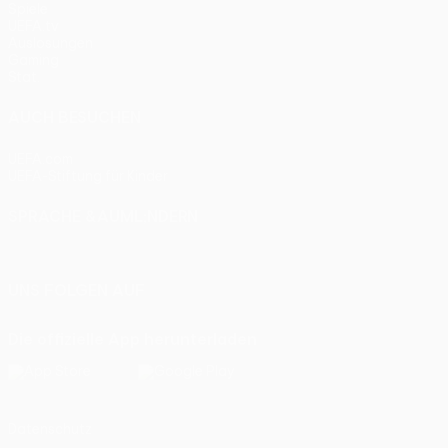
Spiele
UEFA.tv
Auslosungen
Gaming
Stat.
AUCH BESUCHEN
UEFA.com
UEFA-Stiftung für Kinder
SPRACHE &AUML;NDERN
Deutsch
English
Français
Deutsch
Русский
Español
Itali
UNS FOLGEN AUF
Die offizielle App herunterladen
Datenschutz