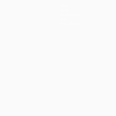
Teams
News
Geschichte
Über
Shop (Klubs)
ano
Português