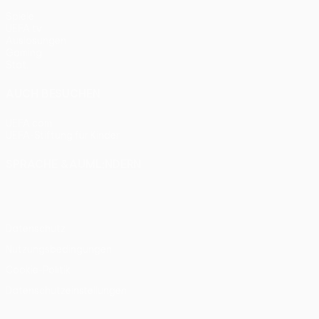
Spiele
UEFA.tv
Auslosungen
Gaming
Stat.
AUCH BESUCHEN
UEFA.com
UEFA-Stiftung für Kinder
SPRACHE &AUML;NDERN
Deutsch
English
Français
Deutsch
Русский
Español
Itali
Datenschutz
Nutzungsbedingungen
Cookie-Politik
Datenschutzeinstellungen