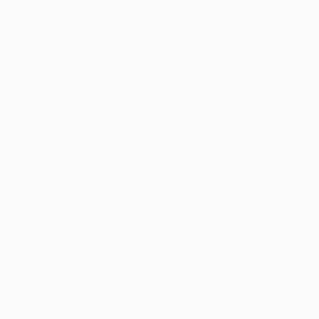
Spiele
Teams
UEFA.tv
News
Auslosungen
Geschichte
Gaming
Über
Stat.
Shop (Klubs)
AUCH
BESUCHEN
UEFA.com
UEFA-Stiftung
für Kinder
SPRACHE &AUML;NDERN
Deutsch
English
Français
Deutsch
Русский
Español
Italiano
Português
Datenschutz
Nutzungsbedingungen
Cookie-Politik