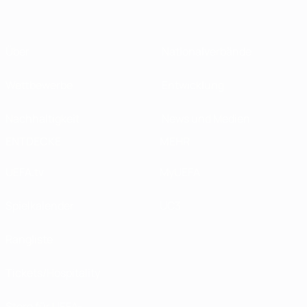
Über
Nationalverbände
Wettbewerbe
Entwicklung
Nachhaltigkeit
News und Medien
ENTDECKE
MEHR
UEFA.tv
MyUEFA
Spielkalender
UC3
Rangliste
Tickets/Hospitality
Store für UEFA-