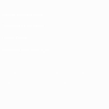
Nutzungsbedingungen
Datenschutzrichtlinien
Cookie-Politik
Datenschutzeinstellungen
© 1998-2026 UEFA. Alle Rechte vorbehalten
Der Name UEFA, das UEFA-Logo und alle Marken von UEFA-Wettbewerben sind
geschützte Marken und/oder von der UEFA urheberrechtlich geschützt. Sie
dürfen nicht für kommerzielle Zwecke verwendet werden. Mit der Verwendung
von UEFA.com erklären Sie sich mit den Nutzungsbedingungen und der
Datenschutzpolitik für die Website einverstanden.