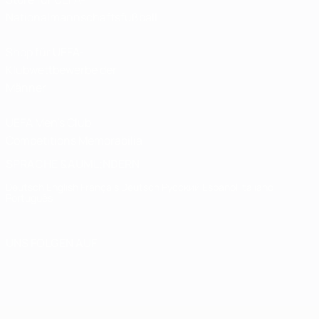
Nationalmannschaftsfußball
Shop für UEFA-
Klubwettbewerbe der
Männer
UEFA Men's Club
Competitions Memorabilia
SPRACHE &AUML;NDERN
Deutsch
English
Français
Deutsch
Русский
Español
Italiano
Português
UNS FOLGEN AUF