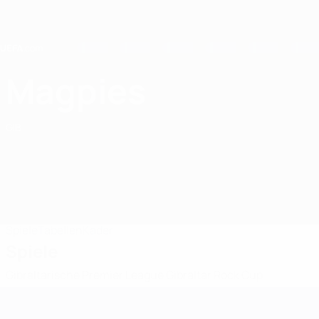
Direkt
zum
Hauptinhalt
Home
Magpies
FCB Magpies
GIB
Spiele
Tabellen
Kader
Spiele
Gibraltarische Premier League
Gibraltar Rock Cup