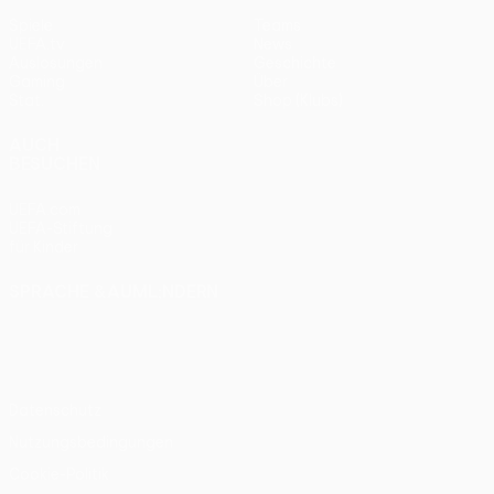
Spiele
Teams
UEFA.tv
News
Auslosungen
Geschichte
Gaming
Über
Stat.
Shop (Klubs)
AUCH
BESUCHEN
UEFA.com
UEFA-Stiftung
für Kinder
SPRACHE &AUML;NDERN
Deutsch
English
Français
Deutsch
Русский
Español
Italiano
Português
Datenschutz
Nutzungsbedingungen
Cookie-Politik