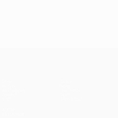
UEFA Conference League
Spiele
Teams
UEFA.tv
News
Auslosungen
Geschichte
Gaming
Über
Stat.
Shop (Klubs)
AUCH
BESUCHEN