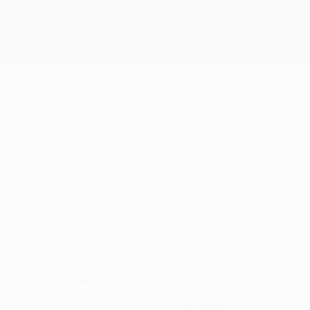
Direkt
zum
Hauptinhalt
UEFA Conference League
Erhalten
Live-Ergebnisse &amp; Statistiken
UEFA Conference League
ROKO
Roko Brajković Stat. 2026/27
BRAJKOVIĆ
Hajduk Split
Kroatien
Überblick
Statistiken
Spiele
Stürmer
28
POSITION
KLUB-RÜCKENNUMMER
17
Kroatien
NATIONALTEAM-NUMMER
LAND