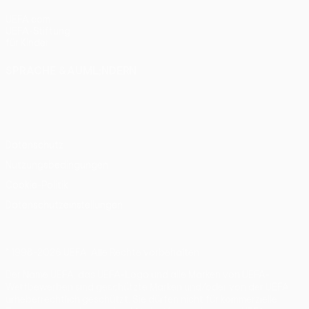
UEFA.com
UEFA-Stiftung
für Kinder
SPRACHE &AUML;NDERN
Deutsch
English
Français
Deutsch
Русский
Español
Italiano
Português
Datenschutz
Nutzungsbedingungen
Cookie-Politik
Datenschutzeinstellungen
© 1998-2026 UEFA. Alle Rechte vorbehalten
Der Name UEFA, das UEFA-Logo und alle Marken von UEFA-
Wettbewerben sind geschützte Marken und/oder von der UEFA
urheberrechtlich geschützt. Sie dürfen nicht für kommerzielle