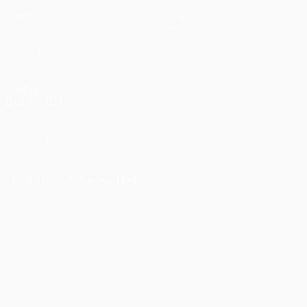
Spiele
Teams
UEFA.tv
News
Auslosungen
Geschichte
Gaming
Über
Stat.
Shop (Klubs)
AUCH
BESUCHEN
UEFA.com
UEFA-Stiftung
für Kinder
SPRACHE &AUML;NDERN
Deutsch
English
Français
Deutsch
Русский
Español
Italiano
Português
Datenschutz
Nutzungsbedingungen
Cookie-Politik