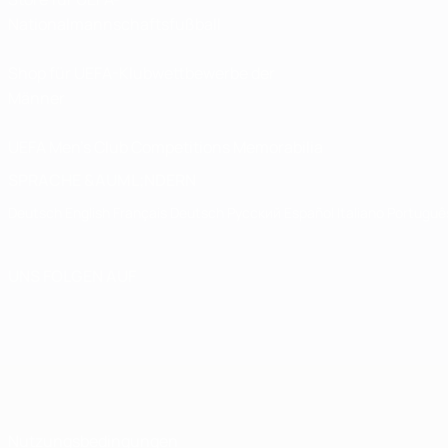
Nationalmannschaftsfußball
Shop für UEFA-Klubwettbewerbe der
Männer
UEFA Men's Club Competitions Memorabilia
SPRACHE &AUML;NDERN
Deutsch
English
Français
Deutsch
Русский
Español
Italiano
Portuguê
UNS FOLGEN AUF
Nutzungsbedingungen