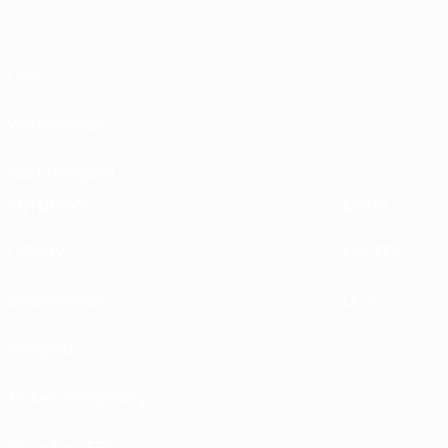
Über
Wettbewerbe
Nachhaltigkeit
ENTDECKE
MEHR
UEFA.tv
MyUEFA
Spielkalender
UC3
Rangliste
Tickets/Hospitality
Store für UEFA-