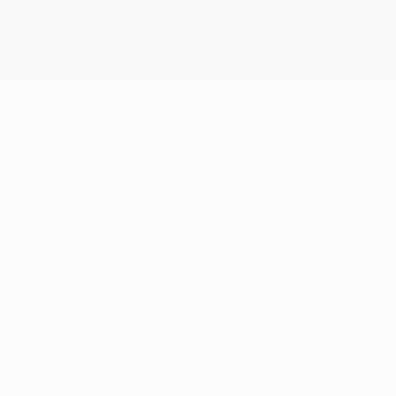
4
KLUB-RÜCKENNUMMER
Armenien
LAND