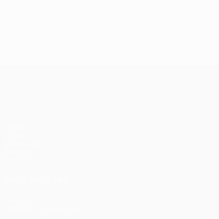
UEFA Conference League
Spiele
UEFA.tv
Auslosungen
Gaming
Stat.
AUCH BESUCHEN
UEFA.com
UEFA-Stiftung für Kinder