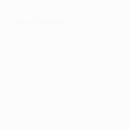
12.6.2003 (23)
GEBURTSDATUM
Wichtige Statistiken
2
Absolvierte Spiele
0
Tore
0
Rote Karten