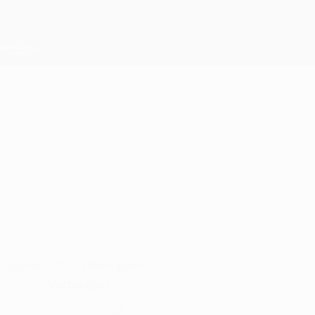
Direkt
zum
Hauptinhalt
UEFA Conference League
Live-Ergebnisse &amp; Statistiken
UEFA Conference League
ERIK
Erik Simonyan Stat. 2026/27
SIMONYAN
Pyunik
Armenien
Überblick
Statistiken
Spiele
Verteidiger
POSITION
22
NATIONALTEAM-NUMMER