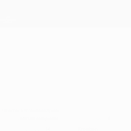
Direkt
zum
Hauptinhalt
UEFA Conference League
Erhalten
Live-Ergebnisse &amp; Statistiken
UEFA Conference League
FRAN
Fran Tomek Stat. 2026/27
TOMEK
Koper
Kroatien
Überblick
Statistiken
Spiele
Mittelfeldspieler
6
POSITION
KLUB-RÜCKENNUMMER
14
Kroatien
NATIONALTEAM-NUMMER
LAND