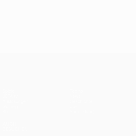
UEFA Conference League
Spiele
Teams
UEFA.tv
News
Auslosungen
Geschichte
Gaming
Über
Stat.
Shop (Klubs)
AUCH
BESUCHEN