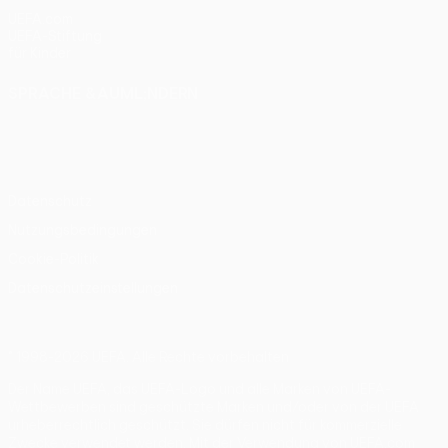
UEFA.com
UEFA-Stiftung
für Kinder
SPRACHE &AUML;NDERN
Deutsch
English
Français
Deutsch
Русский
Español
Italiano
Português
Datenschutz
Nutzungsbedingungen
Cookie-Politik
Datenschutzeinstellungen
© 1998-2026 UEFA. Alle Rechte vorbehalten
Der Name UEFA, das UEFA-Logo und alle Marken von UEFA-
Wettbewerben sind geschützte Marken und/oder von der UEFA
urheberrechtlich geschützt. Sie dürfen nicht für kommerzielle
Zwecke verwendet werden. Mit der Verwendung von UEFA.com