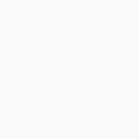
Spiele
Teams
UEFA.tv
News
Auslosungen
Geschichte
Gaming
Über
Stat.
Shop (Klubs)
AUCH
BESUCHEN
UEFA.com
UEFA-Stiftung
für Kinder
SPRACHE &AUML;NDERN
Deutsch
English
Français
Deutsch
Русский
Español
Italiano
Português
Datenschutz
Nutzungsbedingungen
Cookie-Politik