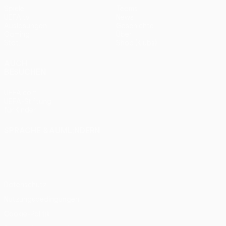
Spiele
Teams
UEFA.tv
News
Auslosungen
Geschichte
Gaming
Über
Stat.
Shop (Klubs)
AUCH
BESUCHEN
UEFA.com
UEFA-Stiftung
für Kinder
SPRACHE &AUML;NDERN
Deutsch
English
Français
Deutsch
Русский
Español
Italiano
Português
Datenschutz
Nutzungsbedingungen
Cookie-Politik