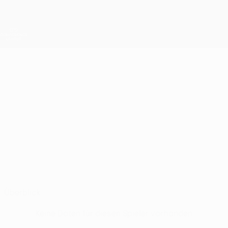
Direkt
zum
Hauptinhalt
UEFA Conference League
Erhalten
Live-Ergebnisse &amp; Statistiken
UEFA Conference League
MAKSIM
Maksim Palienko Stat.
PALIENKO
Urartu
Russland*
Überblick
Keine Daten für diesen Spieler vorhanden