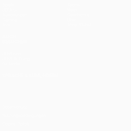
Spiele
Teams
UEFA.tv
News
Auslosungen
Geschichte
Gaming
Über
Stat.
Shop (Klubs)
AUCH
BESUCHEN
UEFA.com
UEFA-Stiftung
für Kinder
SPRACHE &AUML;NDERN
Deutsch
English
Français
Deutsch
Русский
Español
Italiano
Português
Datenschutz
Nutzungsbedingungen
Cookie-Politik